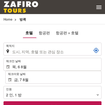
Home
방콕
호텔
항공편
항공편 + 호텔
.
목적지
.
체크인 날짜
체크아웃 날짜
인
인원
원
2
인
,
1
방