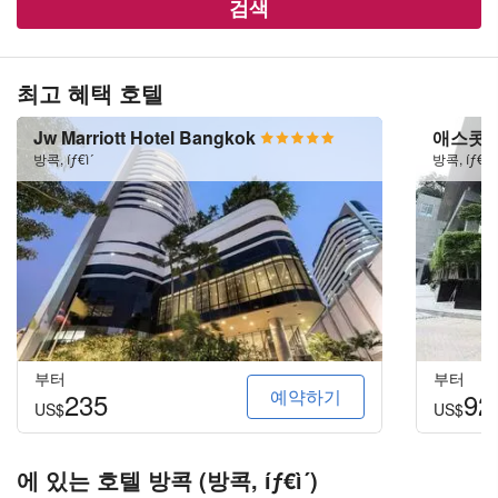
검색
최고 혜택 호텔
Jw Marriott Hotel Bangkok
애스콧 
방콕, íƒ€ì´
방콕, íƒ€ì´
부터
부터
예약하기
235
92
US$
US$
에 있는 호텔 방콕 (방콕, íƒ€ì´)