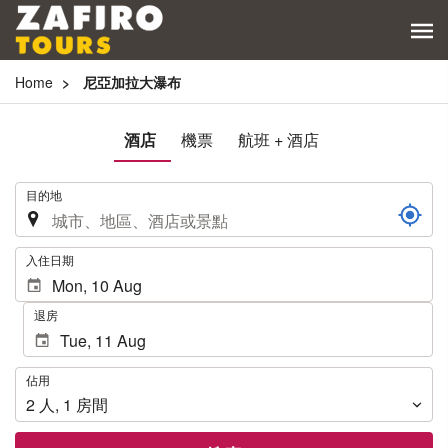
Home
尼亞加拉大瀑布
酒店
機票
航班 + 酒店
.
目的地
.
入住日期
退房
佔
佔用
用
2
人
,
1
房間