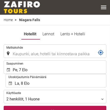
Home
Niagara Falls
Hotellit
Lennot
Lento + Hotelli
.
Matkakohde
.
Saapuminen
Uloskirjautumis Päivämäärä
Käyttöaste
Käyttöaste
2
henkilöt
,
1
Huone