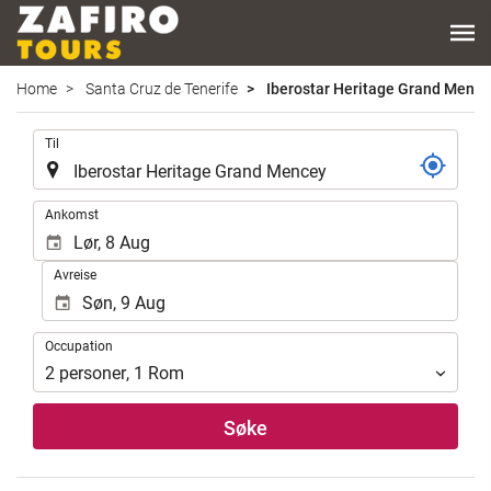
Home
Santa Cruz de Tenerife
Iberostar Heritage Grand Menc
.
Til
.
Ankomst
Avreise
Occupation
Occupation
2
personer
,
1
Rom
Søke