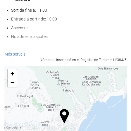
Sortida fins a: 11:00
Entrada a partir de: 15:00
Ascensor
No admet mascotes
Benestar
Més serveis
Número d'inscripció en el Registre de Turisme: H/384/5
Spa
Hammam o bany turc
+
Sauna
−
Gimnàs
Serveis de recepci?
Recepció 24 hores
Guardaequipatges