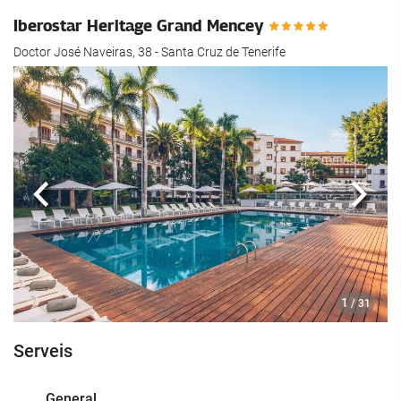
Iberostar Heritage Grand Mencey
Doctor José Naveiras, 38 - Santa Cruz de Tenerife
Anterior
Segü
1
/ 31
Serveis
General