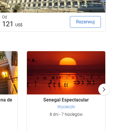
Od
Od
Rezerwuj
121
22
US$
ena de
Senegal Espectacular
Wycieczki
8 dni - 7 Noclegów