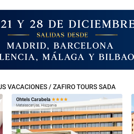
S VACACIONES / ZAFIRO TOURS SADA
Ohtels Carabela
Matalascanyas, Hiszpania