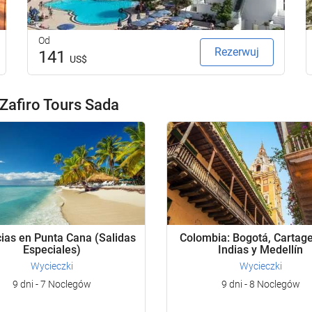
Od
Rezerwuj
141
US$
Zafiro Tours Sada
ias en Punta Cana (Salidas
Colombia: Bogotá, Cartag
Especiales)
Indias y Medellín
Wycieczki
Wycieczki
9 dni - 7 Noclegów
9 dni - 8 Noclegów