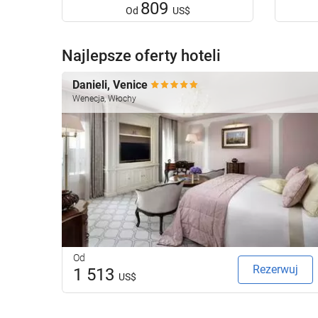
809
Od
US$
Najlepsze oferty hoteli
Danieli, Venice
Wenecja, Włochy
Od
Rezerwuj
1 513
US$