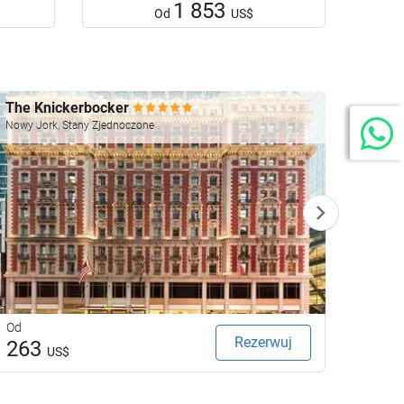
1 853
Od
US$
The Knickerbocker
Four 
Nowy Jork, Stany Zjednoczone
Las Veg
Od
Od
Rezerwuj
263
27
US$