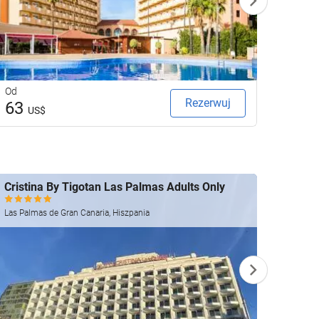
Od
Od
Rezerwuj
63
60
US$
U
Cristina By Tigotan Las Palmas Adults Only
Secre
Las Palmas de Gran Canaria, Hiszpania
Corralej