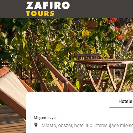
Hotele
.
Miejsce przylotu