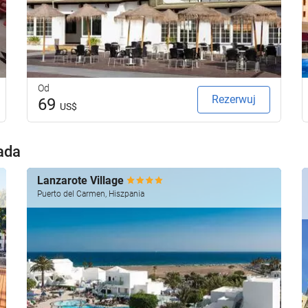
Od
Rezerwuj
69
US$
ada
Lanzarote Village
Puerto del Carmen, Hiszpania