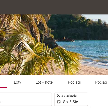
Loty
Lot + hotel
Pociągi
Pociąg 
.
Data przyjazdu