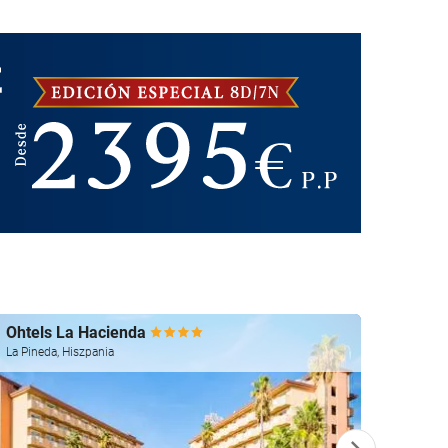
Ohtels La Hacienda
Ohtel
La Pineda, Hiszpania
Salou, 