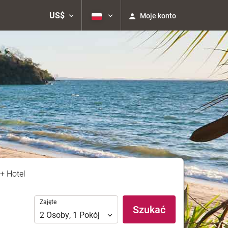
US$
Moje konto
+ Hotel
Zajęte
Zajęte
Szukać
2
Osoby
,
1
Pokój