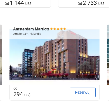
1 144
2 733
Od
US$
Od
US$
Amsterdam Marriott
Amsterdam, Holandia
Od
Rezerwuj
294
US$