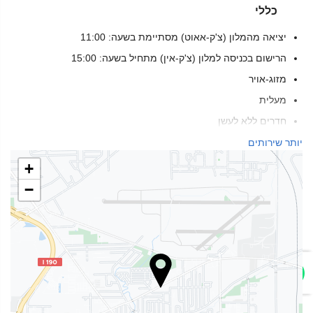
כללי
יציאה מהמלון (צ'ק-אאוט) מסתיימת בשעה: 11:00
הרישום בכניסה למלון (צ'ק-אין) מתחיל בשעה: 15:00
מזוג-אויר
מעלית
חדרים ללא לעשן
אין כניסה לחיות מחמד
יותר שירותים
+
אינטרנט
−
WiFi
אינטרנט
בריאות
ספא
אמבט עיסוי/ג'קוזי